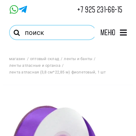
Skip
+7 925 231-66-15
to
content
Результат
Меню
поиска:
Главная
магазин
оптовый склад
ленты и банты
ленты атласные и органза
Магазин
лента атласная (3,8 см*22,85 м) фиолетовый, 1 шт
Оптовый Магазин
Корзина
Избранное