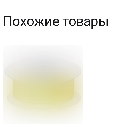
м)
Похожие товары
Фиолетовый,
1
шт