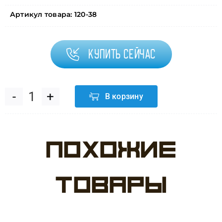
Артикул товара:
120-38
Купить сейчас
В корзину
Количество
товара
Похожие
Лента
атласная
товары
(3,8
см*22,85