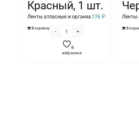
Красный, 1 шт.
Чер
Ленты атласные и органза
176
₽
Ленты 
В корзину
В корз
Количество
товара
В
Лента
избранное
атласная
(5
см*22,85
м)
Красный,
1
шт.