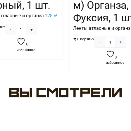
ный, 1 шт.
м) Органза,
Фуксия, 1 ш
атласные и органза
128
₽
ину
Ленты атласные и органз
Количество
В корзину
товара
В
Количест
Лента
избранное
товара
атласная
В
Лента
избранное
(3,8
декорат
см*22,85
(1,2
м),
см*22,85
Черный,
Вы смотрели
м)
1
Органза,
шт.
Фуксия,
1
шт.