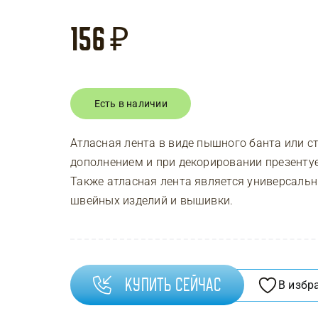
156
₽
Есть в наличии
Атласная лента в виде пышного банта или с
дополнением и при декорировании презентуе
Также атласная лента является универсаль
швейных изделий и вышивки.
Купить сейчас
В избр