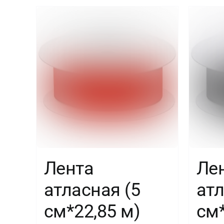
Лента
Ле
атласная (5
атл
см*22,85 м)
см*