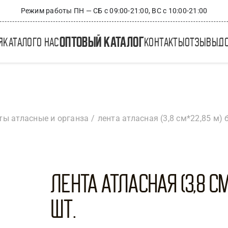
Режим работы ПН — СБ с 09:00-21:00, ВС с 10:00-21:00
оптовый каталог
я
каталог
о нас
контакты
отзывы
д
ты атласные и органза
лента атласная (3,8 см*22,85 м)
Лента атласная (3,8 с
шт.