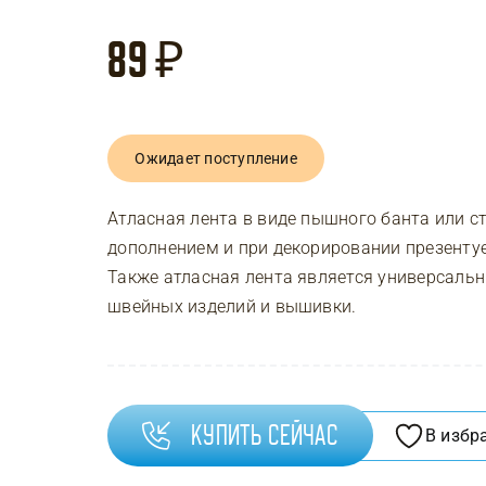
89
₽
Ожидает поступление
Атласная лента в виде пышного банта или с
дополнением и при декорировании презентуе
Также атласная лента является универсаль
швейных изделий и вышивки.
Купить сейчас
В избр