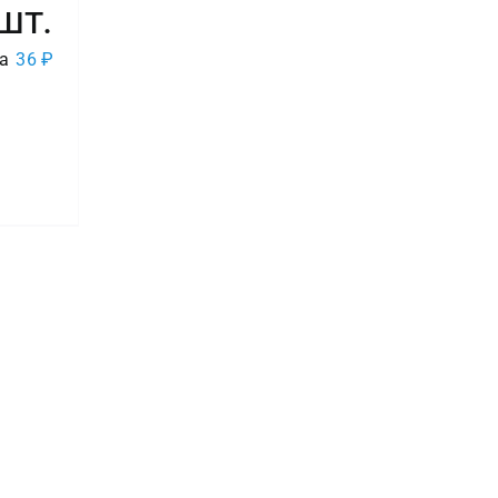
шт.
а
36
₽
во