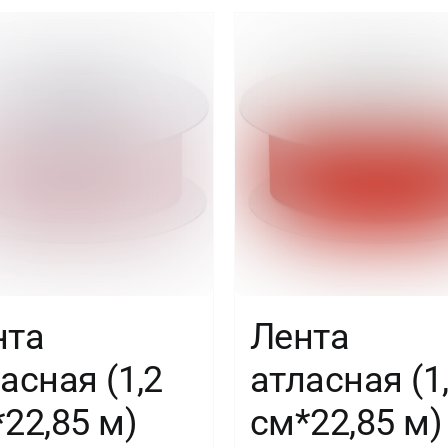
1
шт.
нта
Лента
асная (1,2
атласная (1
22,85 м)
см*22,85 м)