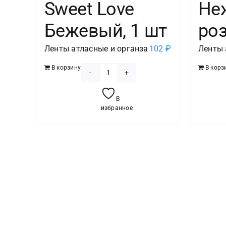
Sweet Love
Не
Бежевый, 1 шт
роз
Ленты атласные и органза
102
₽
Ленты 
В корзину
В корз
Количество
товара
В
Лента
избранное
атласная
(2,5
см*22,85
м)
Sweet
Love
Бежевый,
1