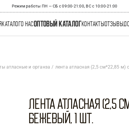
Режим работы ПН — СБ с 09:00-21:00, ВС с 10:00-21:00
оптовый каталог
я
каталог
о нас
контакты
отзывы
д
ты атласные и органза
лента атласная (2,5 см*22,85 м) 
Лента атласная (2,5 см
бежевый, 1 шт.