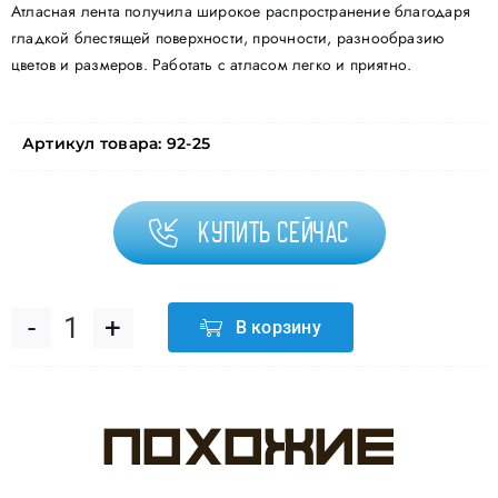
Атласная лента получила широкое распространение благодаря
гладкой блестящей поверхности, прочности, разнообразию
цветов и размеров. Работать с атласом легко и приятно.
Артикул товара:
92-25
Купить сейчас
В корзину
Количество
товара
Похожие
Лента
атласная