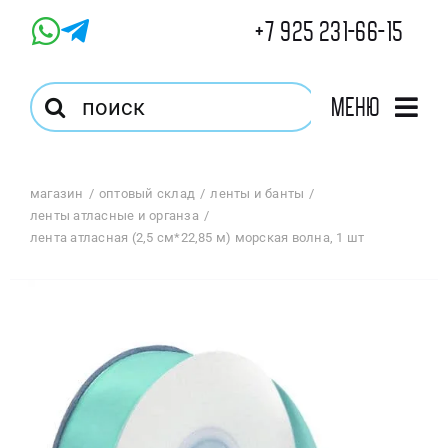
Skip
+7 925 231-66-15
to
content
Результат
Меню
поиска:
Главная
магазин
оптовый склад
ленты и банты
ленты атласные и органза
Магазин
лента атласная (2,5 см*22,85 м) морская волна, 1 шт
Оптовый Магазин
Корзина
Избранное