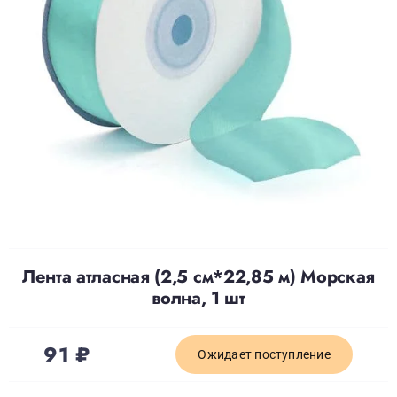
Доставка
О нас
Отзывы
Контакты
Лента атласная (2,5 см*22,85 м) Морская
Политика конфиденциальности
волна, 1 шт
91
₽
Ожидает поступление