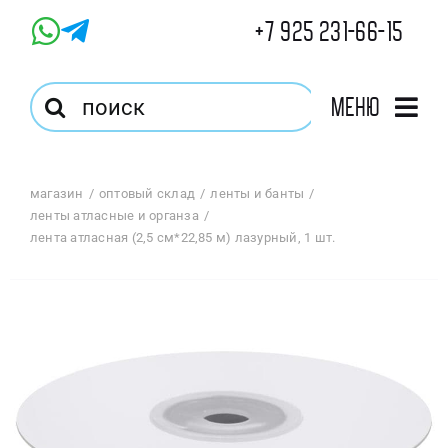
Skip
+7 925 231-66-15
to
content
Результат
Меню
поиска:
Главная
магазин
оптовый склад
ленты и банты
ленты атласные и органза
Магазин
лента атласная (2,5 см*22,85 м) лазурный, 1 шт.
Оптовый Магазин
Корзина
Избранное