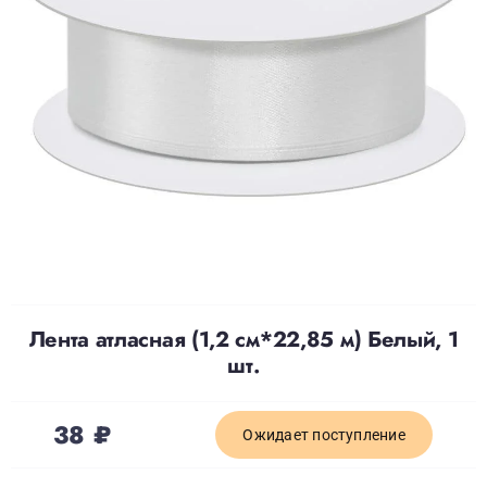
Доставка
О нас
Отзывы
Контакты
Лента атласная (1,2 см*22,85 м) Белый, 1
Политика конфиденциальности
шт.
38
₽
Ожидает поступление