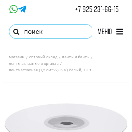
Skip
+7 925 231-66-15
to
content
Результат
Меню
поиска:
Главная
магазин
оптовый склад
ленты и банты
ленты атласные и органза
Магазин
лента атласная (1,2 см*22,85 м) белый, 1 шт.
Оптовый Магазин
Корзина
Избранное