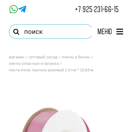
Skip
+7 925 231-66-15
to
content
Результат
Меню
поиска:
Главная
магазин
оптовый склад
ленты и банты
ленты атласные и органза
Магазин
лента атлас пыльно-розовый 2,5 см * 22,85 м
Оптовый Магазин
Корзина
Избранное