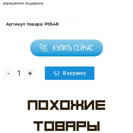
украшения подарков.
Артикул товара:
P0548
Купить сейчас
В корзину
Количество
товара
Похожие
Лента
(0,5
товары
см*500