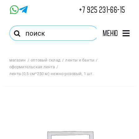
Skip
+7 925 231-66-15
to
content
Результат
Меню
поиска:
Главная
магазин
оптовый склад
ленты и банты
оформительская лента
Магазин
лента (0,5 см*250 м) нежно-розовый, 1 шт.
Оптовый Магазин
Корзина
Избранное