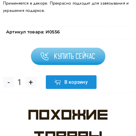
Применяется в декоре. Прекрасно подходит для завязывания и
украшения подарков.
Артикул товара:
И0556
Купить сейчас
В корзину
Количество
товара
Похожие
Лента
(0,5