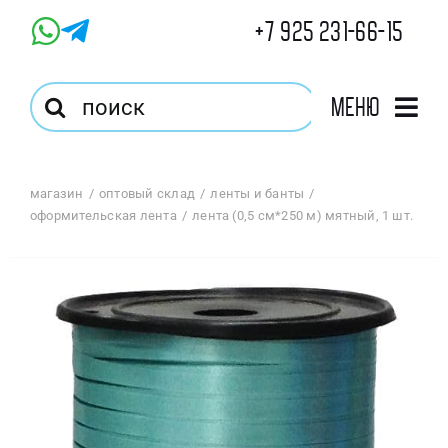
Skip
+7 925 231-66-15
to
content
Результат
Меню
поиска:
Главная
магазин
оптовый склад
ленты и банты
оформительская лента
лента (0,5 см*250 м) мятный, 1 шт.
Магазин
Оптовый Магазин
Корзина
Избранное