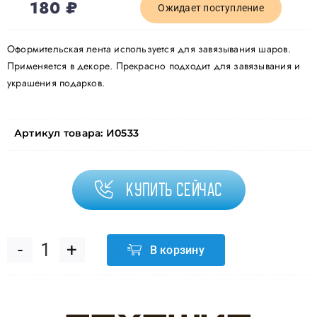
180
₽
Ожидает поступление
Оформительская лента используется для завязывания шаров.
Применяется в декоре. Прекрасно подходит для завязывания и
украшения подарков.
Артикул товара:
И0533
Купить сейчас
В корзину
Количество
товара