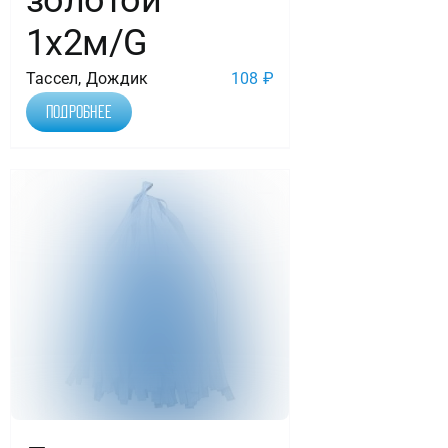
золотой
1х2м/G
Тассел, Дождик
108
₽
Подробнее