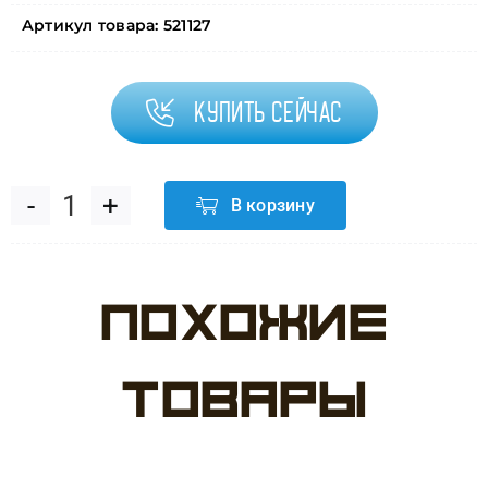
Артикул товара:
521127
Купить сейчас
В корзину
Количество
товара
Похожие
Гирлянда
Тассел,
товары
Золото,
35*12