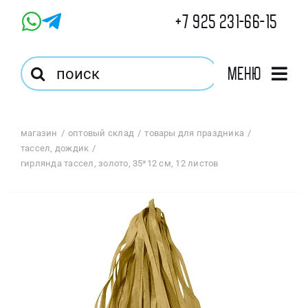
Skip
+7 925 231-66-15
to
content
Результат
Меню
поиска:
Главная
магазин
оптовый склад
товары для праздника
тассел, дождик
Магазин
гирлянда тассел, золото, 35*12 см, 12 листов
Оптовый Магазин
Корзина
Избранное