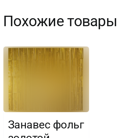
см,
Похожие товары
12
листов
Занавес фольг