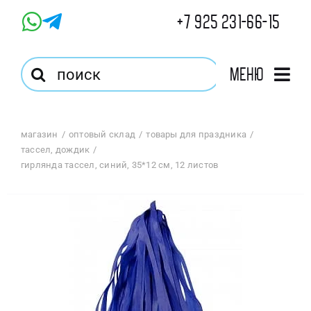
Skip
+7 925 231-66-15
to
content
Результат
Меню
поиска:
Главная
магазин
оптовый склад
товары для праздника
тассел, дождик
Магазин
гирлянда тассел, синий, 35*12 см, 12 листов
Оптовый Магазин
Корзина
Избранное