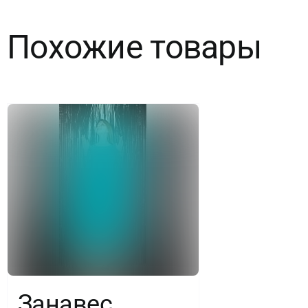
см,
Похожие товары
12
листов
Занавес