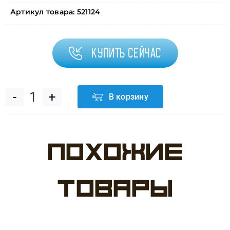
Артикул товара:
521124
Купить сейчас
В корзину
Количество
товара
Похожие
Гирлянда
Тассел,
товары
Синий,
35*12