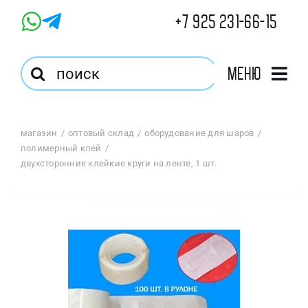
Skip
+7 925 231-66-15
to
content
Результат
Меню
поиска:
Главная
магазин
оптовый склад
оборудование для шаров
полимерный клей
Магазин
двухсторонние клейкие круги на ленте, 1 шт.
Оптовый Магазин
Корзина
Избранное