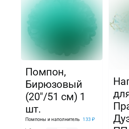
Помпон,
На
Бирюзовый
дл
(20″/51 см) 1
Пр
шт.
Дуэ
Помпоны и наполнитель
133
₽