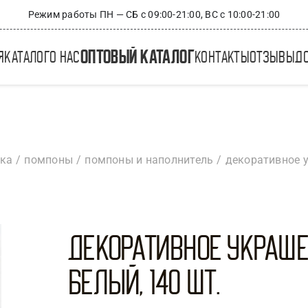
Режим работы ПН — СБ с 09:00-21:00, ВС с 10:00-21:00
оптовый каталог
я
каталог
о нас
контакты
отзывы
д
ика
помпоны
помпоны и наполнитель
декоративное у
Декоративное украше
Белый, 140 шт.