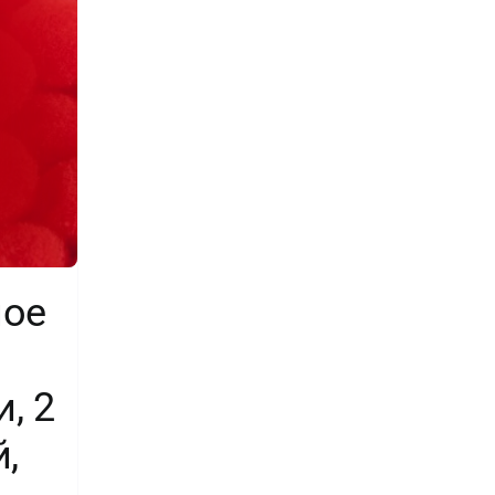
ное
, 2
,