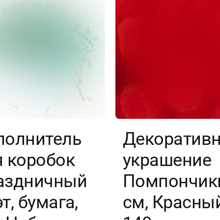
полнитель
Декоратив
я коробок
украшение
аздничный
Помпончики
т, бумага,
см, Красный