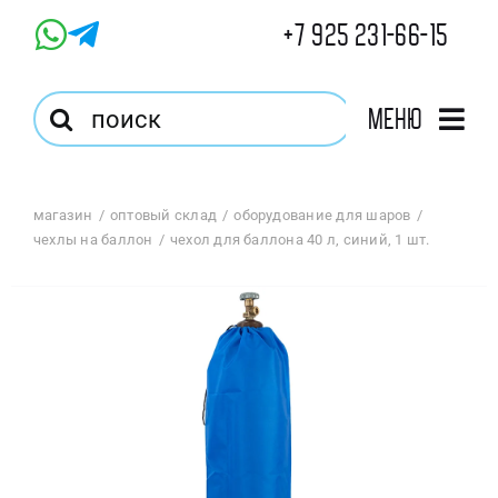
Skip
+7 925 231-66-15
to
content
Результат
Меню
поиска:
Главная
магазин
оптовый склад
оборудование для шаров
чехлы на баллон
чехол для баллона 40 л, синий, 1 шт.
Магазин
Оптовый Магазин
Корзина
Избранное