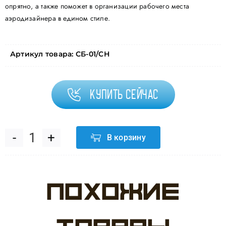
опрятно, а также поможет в организации рабочего места
аэродизайнера в едином стиле.
Артикул товара:
СБ-01/СН
Купить сейчас
В корзину
Количество
товара
Похожие
Чехол
для