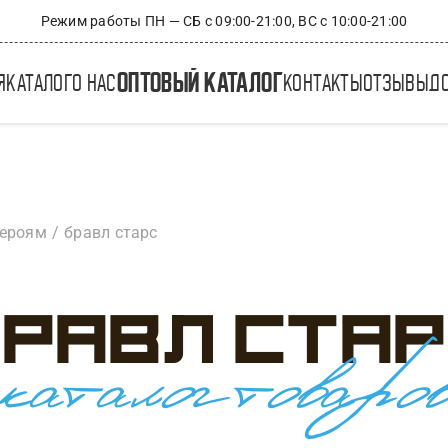
Режим работы ПН — СБ с 09:00-21:00, ВС с 10:00-21:00
оптовый каталог
я
каталог
о нас
контакты
отзывы
д
героям
бравл старс
равл ста
каталог товаро