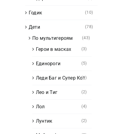
Годик
(10)
Дети
(78)
По мультигероям
(43)
Герои в масках
(3)
Единороги
(5)
Леди Баг и Супер Кот
(1)
Лео и Тиг
(2)
Лол
(4)
Лунтик
(2)