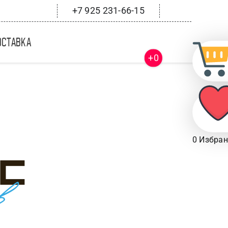
+7 925 231-66-15
оставка
+0
0
Избран
рс
в